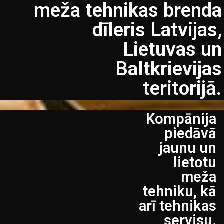
meža tehnikas brenda
dīleris Latvijas,
Lietuvas un
Baltkrievijas
teritorijā.
Kompānija
piedāvā
jaunu un
lietotu
meža
tehniku, kā
arī tehnikas
servisu.